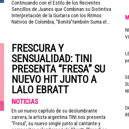
Continuando con el Estilo de los Recientes
Sencillos de Juanes que Combinan su Distintiva
Interpretación de la Guitarra con los Ritmos
M
Nativos de Colombia, "Bonita"también Suma el...
N
V
FRESCURA Y
LE
SENSUALIDAD: TINI
pa
PRESENTA “FRESA” SU
NUEVO HIT JUNTO A
S
S
LALO EBRATT
N
NOTICIAS
D
En un nuevo capítulo de su deslumbrante
B
carrera, la artista argentina TINI nos presenta
“Fresa”, su nuevo single junto al cantante y