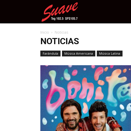
Suave
Inicio
Noticias
NOTICIAS
Farándula
Música Americana
Música Latina