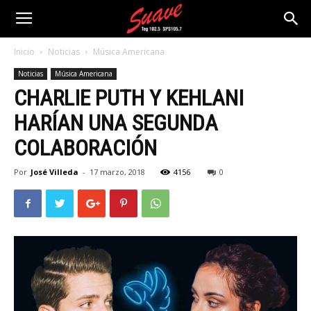
Inicio
Noticias
Música Americana
Noticias
Música Americana
CHARLIE PUTH Y KEHLANI
HARÍAN UNA SEGUNDA
COLABORACIÓN
Por
José Villeda
-
17 marzo, 2018
4156
0