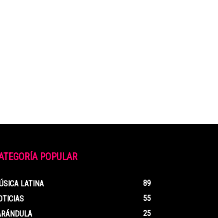
ATEGORÍA POPULAR
89
ÚSICA LATINA
55
OTICIAS
25
ARÁNDULA