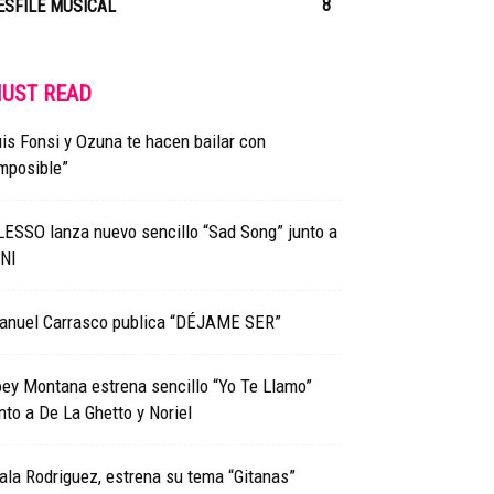
8
ESFILE MUSICAL
UST READ
is Fonsi y Ozuna te hacen bailar con
mposible”
ESSO lanza nuevo sencillo “Sad Song” junto a
INI
anuel Carrasco publica “DÉJAME SER”
ey Montana estrena sencillo “Yo Te Llamo”
nto a De La Ghetto y Noriel
la Rodriguez, estrena su tema “Gitanas”