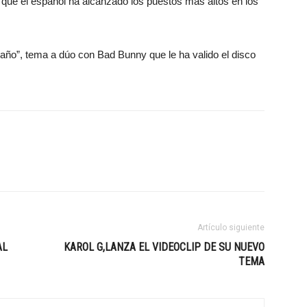
que el español ha alcanzado los puestos más altos en los
ño”, tema a dúo con Bad Bunny que le ha valido el disco
Artículo siguiente
AL
KAROL G,LANZA EL VIDEOCLIP DE SU NUEVO
TEMA