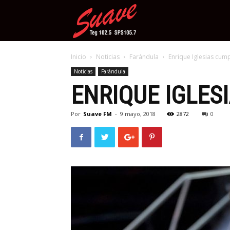
Suave
Inicio
Noticias
Farándula
Enrique Iglesias cum
Noticias
Farándula
ENRIQUE IGLES
Por
Suave FM
-
9 mayo, 2018
2872
0