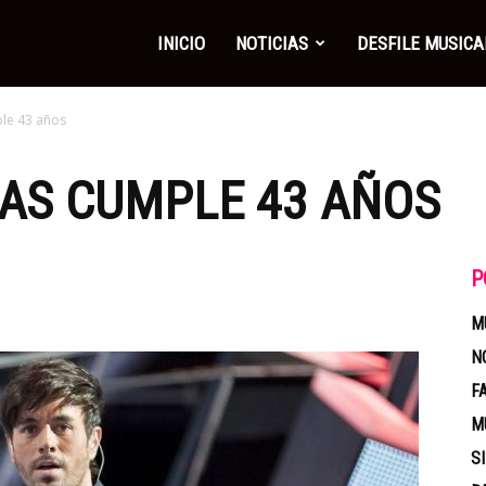
INICIO
NOTICIAS
DESFILE MUSICA
ple 43 años
IAS CUMPLE 43 AÑOS
P
M
N
F
M
S