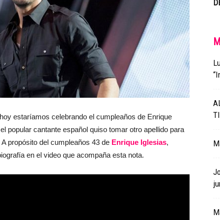
D
M
Lu
“I
AL
T
 hoy estaríamos celebrando el cumpleaños de Enrique
 el popular cantante español quiso tomar otro apellido para
 A propósito del cumpleaños 43 de
Enrique Iglesias
,
M
iografía en el video que acompaña esta nota.
Jo
ju
Ma