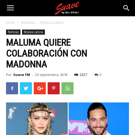
Inicio
Noticias
Música Latina
Noticias
Música Latina
MALUMA QUIERE
COLABORACIÓN CON
MADONNA
Por
Suave FM
-
25 septiembre, 2018
2327
0