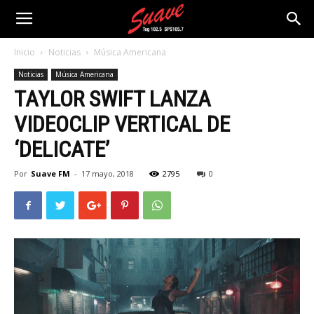
Inicio
Noticias
Música Americana
Noticias
Música Americana
TAYLOR SWIFT LANZA
VIDEOCLIP VERTICAL DE
‘DELICATE’
Por
Suave FM
-
17 mayo, 2018
2795
0