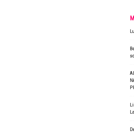
M
Lu
Be
s
A
N
P
Li
L
De