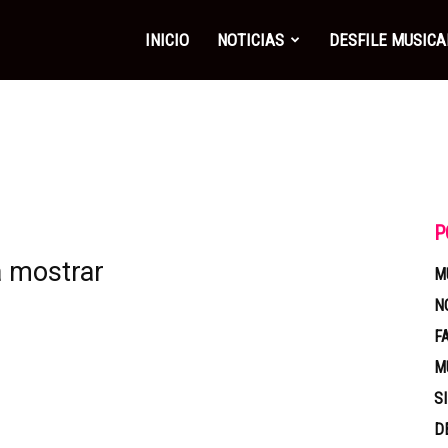
INICIO
NOTICIAS
DESFILE MUSICA
P
a mostrar
M
N
F
M
S
D