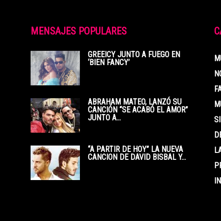
MENSAJES POPULARES
C
GREEICY JUNTO A FUEGO EN
M
‘BIEN FANCY’
N
F
ABRAHAM MATEO, LANZÓ SU
M
CANCIÓN “SE ACABÓ EL AMOR”
JUNTO A...
S
D
“A PARTIR DE HOY” LA NUEVA
L
CANCION DE DAVID BISBAL Y...
P
IN