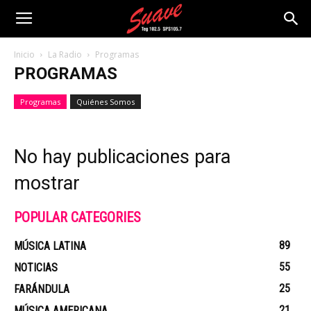
Inicio
La Radio
Programas
PROGRAMAS
Programas
Quiénes Somos
No hay publicaciones para
mostrar
POPULAR CATEGORIES
89
MÚSICA LATINA
55
NOTICIAS
25
FARÁNDULA
21
MÚSICA AMERICANA